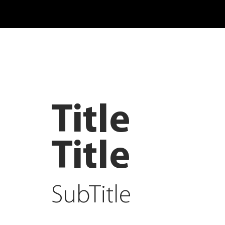
Title
Title
SubTitle