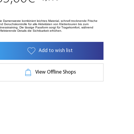
ie Damenweste kombiniert leichtes Material, schnell trocknende Frische
nd Geruchskontrolle für alle Aktivitäten von Klettertouren bis zum
itnesstraining. Die lässige Passform sorgt für Tragekomfort, während
eflektierende Details die Sichtbarkeit erhöhen.
Add to wish list
View Offline Shops