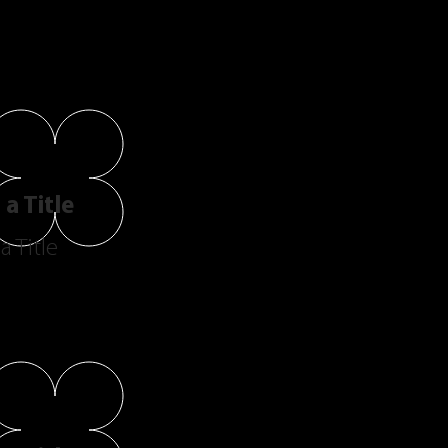
a Title
a Title