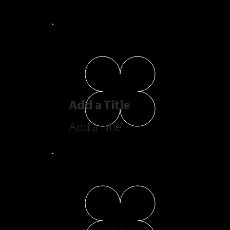
Add a Title
Add a Title