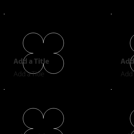
Add a Title
Add 
Add a Title
Add 