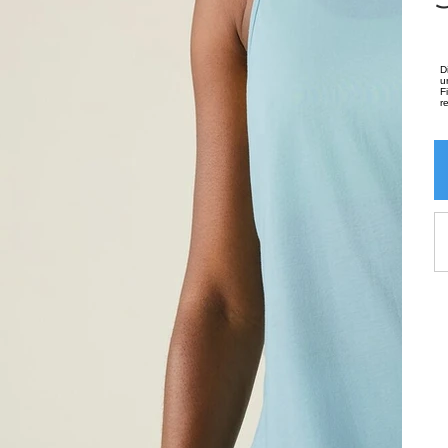
D
u
F
r