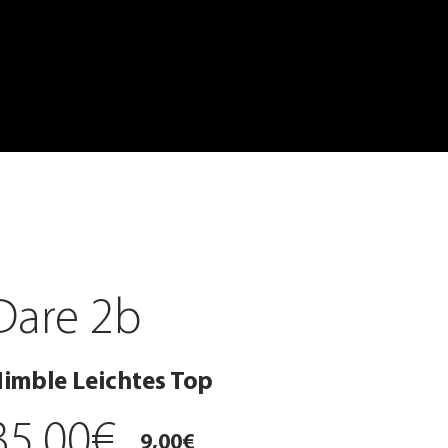
Dare 2b
imble Leichtes Top
35,00€
9,00€