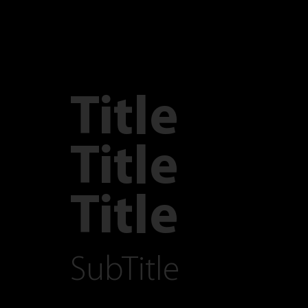
Title
Title
Title
SubTitle