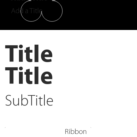
Add a Title
Title
Title
SubTitle
Ribbon