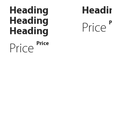
Heading
Headin
Heading
Pr
Price
Heading
Price
Price