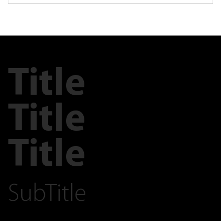
Title
Title
Title
SubTitle