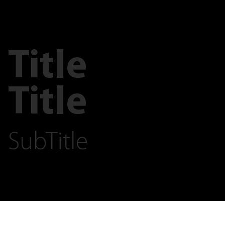
Title
Title
SubTitle