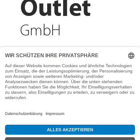
Outlet
GmbH
Adresse
Reichenberger Str. 1
84130 Dingolfing
Telefon
+49 8731 31913200
E-Mail
info@mountain-sports-