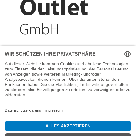
Outlet
GmbH
Adresse
Reichenberger Str. 1
84130 Dingolfing
Telefon
+49 8731 31913200
E-Mail
info@mountain-sports-