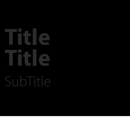
Title
Title
SubTitle