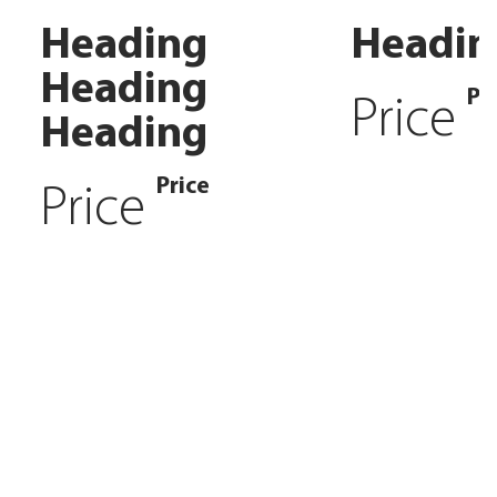
Heading
Headin
Heading
Pr
Price
Heading
Price
Price