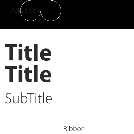
Add a Title
Title
Title
SubTitle
Ribbon