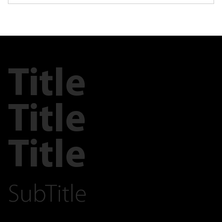
Title
Title
Title
SubTitle