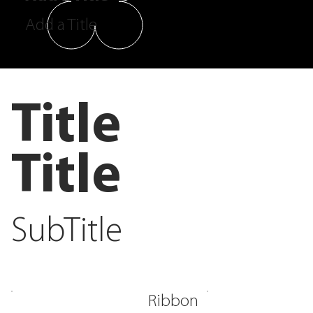
Add a Title
Title
Title
SubTitle
Ribbon