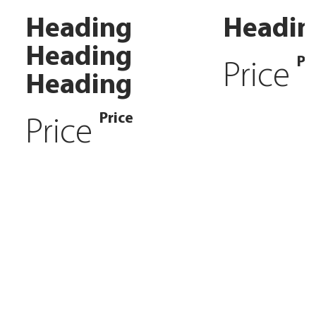
Heading
Headin
Heading
Pr
Price
Heading
Price
Price