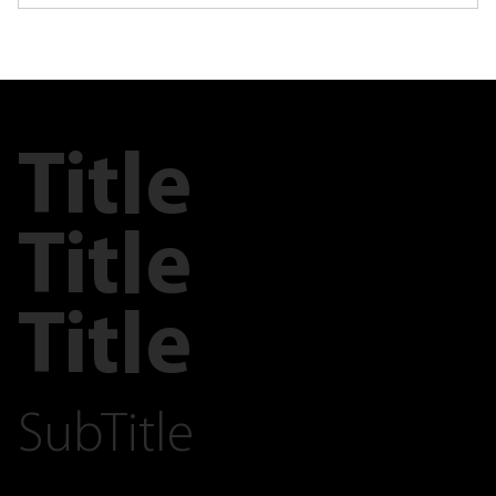
Title
Title
Title
SubTitle