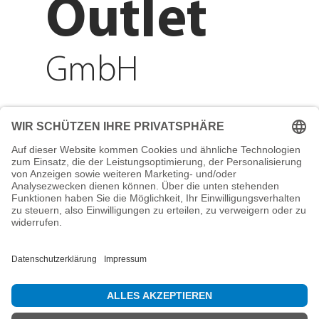
Outlet
GmbH
Adresse
Reichenberger Str. 1
84130 Dingolfing
Telefon
+49 8731 31913200
E-Mail
info@mountain-sports-