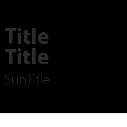
Title
Title
SubTitle