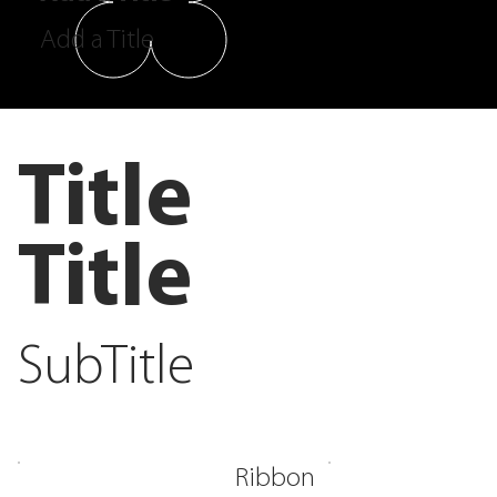
Add a Title
Title
Title
SubTitle
Ribbon