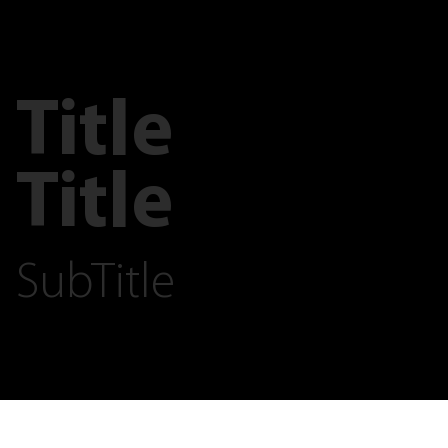
Title
Title
SubTitle