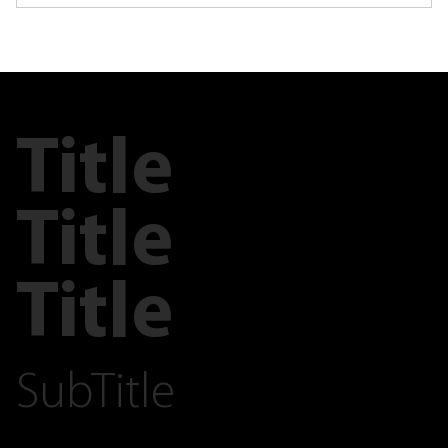
Title
Title
Title
SubTitle