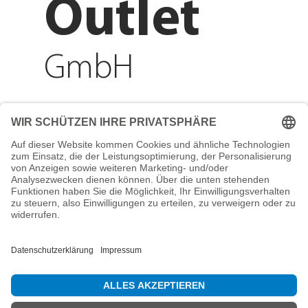
Outlet
GmbH
Adresse
Reichenberger Str. 1
84130 Dingolfing
Telefon
+49 8731 31913200
E-Mail
info@mountain-sports-