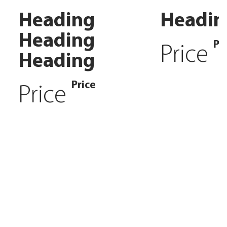
Heading
Headin
Heading
Pr
Price
Heading
Price
Price