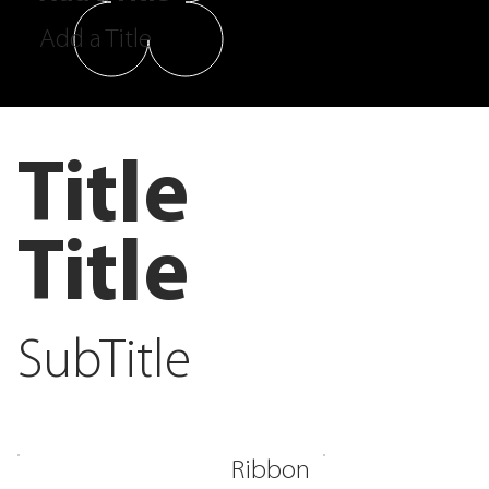
Add a Title
Title
Title
SubTitle
Ribbon