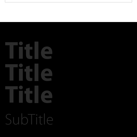
Title
Title
Title
SubTitle