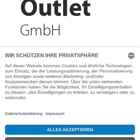
Outlet
GmbH
Adresse
Reichenberger Str. 1
84130 Dingolfing
Telefon
+49 8731 31913200
E-Mail
info@mountain-sports-