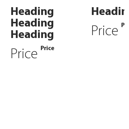
Heading
Headin
Heading
Pr
Price
Heading
Price
Price