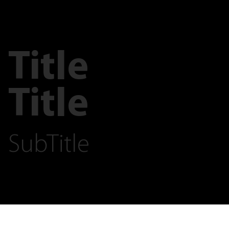
Title
Title
SubTitle