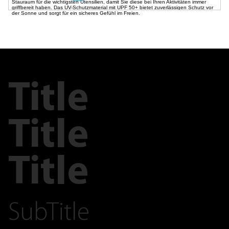
Stauraum für die wichtigsten Utensilien, damit Sie diese bei Ihren Aktivitäten immer
griffbereit haben. Das UV-Schutzmaterial mit UPF 50+ bietet zuverlässigen Schutz vor
der Sonne und sorgt für ein sicheres Gefühl im Freien.
Title
Title
Title
SubTitle