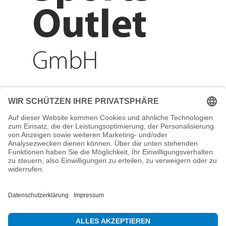
Outlet
GmbH
Adresse
Reichenberger Str. 1
84130 Dingolfing
Telefon
+49 8731 31913200
E-Mail
info@mountain-sports-