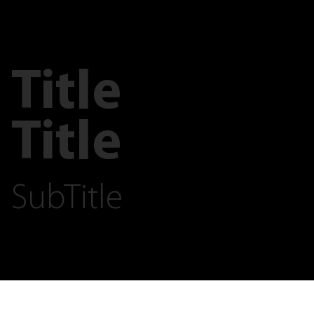
Title
Title
SubTitle