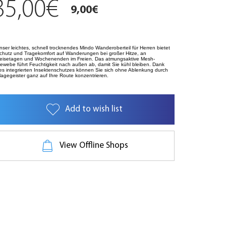
35,00€
9,00€
nser leichtes, schnell trocknendes Mindo Wanderoberteil für Herren bietet
chutz und Tragekomfort auf Wanderungen bei großer Hitze, an
eisetagen und Wochenenden im Freien. Das atmungsaktive Mesh-
ewebe führt Feuchtigkeit nach außen ab, damit Sie kühl bleiben. Dank
es integrierten Insektenschutzes können Sie sich ohne Ablenkung durch
lagegeister ganz auf Ihre Route konzentrieren.
Add to wish list
View Offline Shops