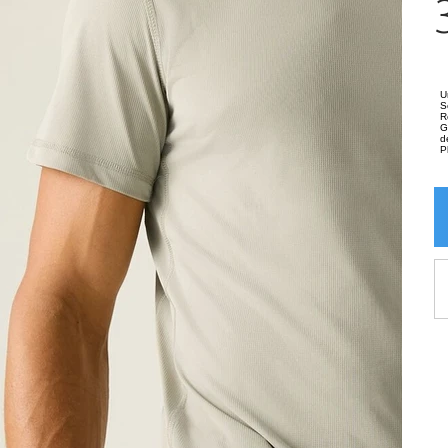
U
S
R
G
d
P