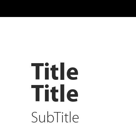
Title
Title
SubTitle