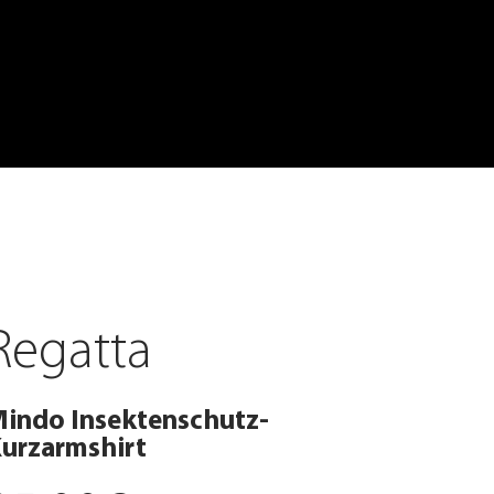
Regatta
indo Insektenschutz-
urzarmshirt