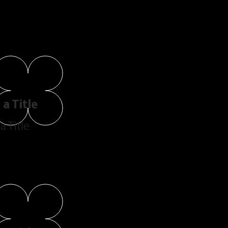
a Title
a Title