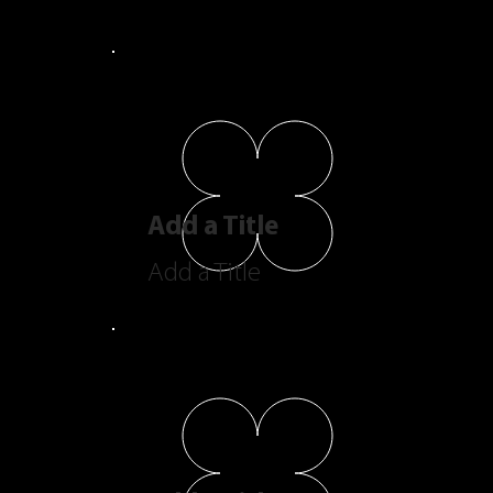
Add a Title
Add a Title