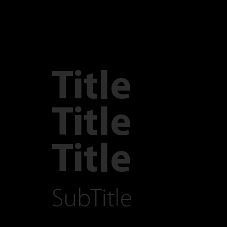
Title
Title
Title
SubTitle