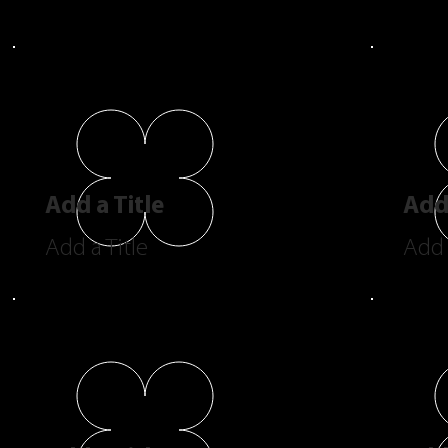
Add a Title
Add 
Add a Title
Add 