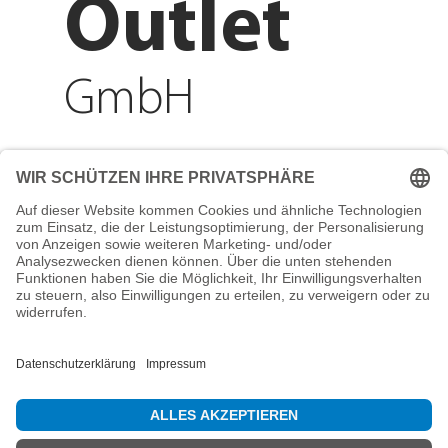
Outlet
GmbH
Adresse
Reichenberger Str. 1
84130 Dingolfing
Telefon
+49 8731 31913200
E-Mail
info@mountain-sports-