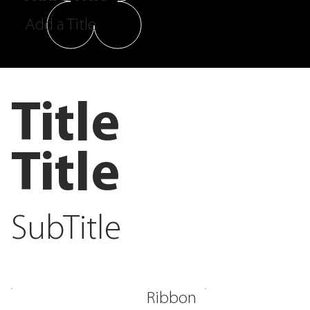
Add a Title
Title
Title
SubTitle
Ribbon