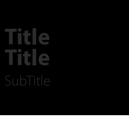
Title
Title
SubTitle