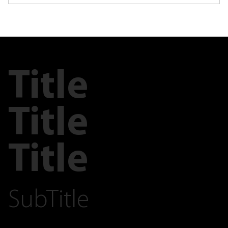
Title
Title
Title
SubTitle