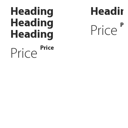
Heading
Headin
Heading
Pr
Price
Heading
Price
Price