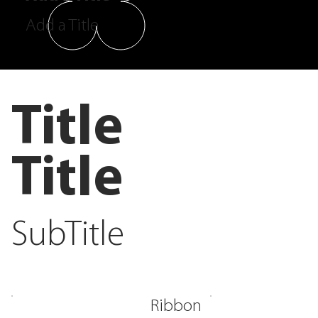
Add a Title
Title
Title
SubTitle
Ribbon