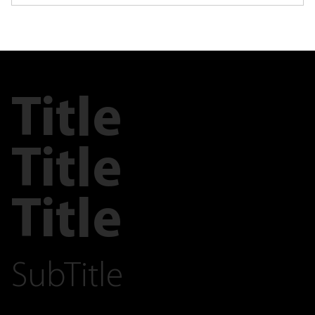
Title
Title
Title
SubTitle