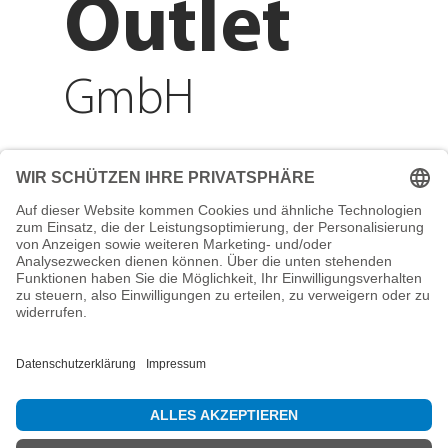
Outlet
GmbH
Adresse
Reichenberger Str. 1
84130 Dingolfing
Telefon
+49 8731 31913200
E-Mail
info@mountain-sports-