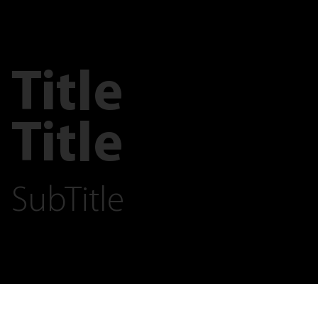
Title
Title
SubTitle