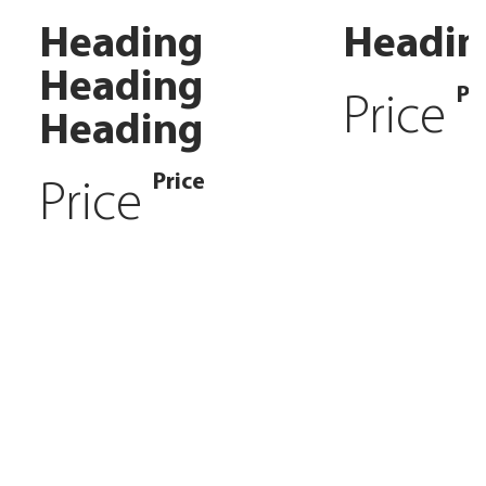
Heading
Headin
Heading
Pr
Price
Heading
Price
Price