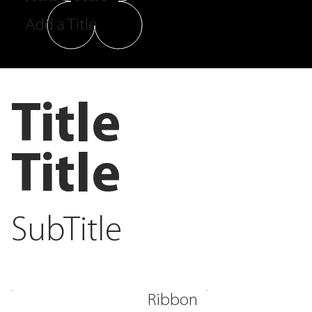
Add a Title
Title
Title
SubTitle
Ribbon