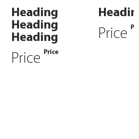
Heading
Headin
Heading
Pr
Price
Heading
Price
Price