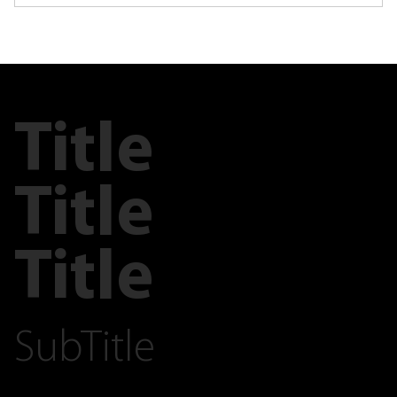
Title
Title
Title
SubTitle