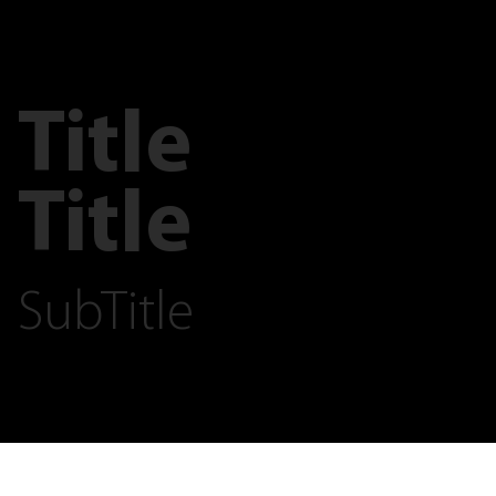
Title
Title
SubTitle