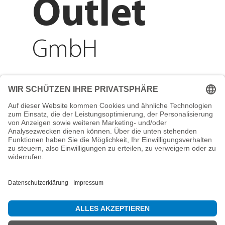
Outlet
GmbH
Adresse
Reichenberger Str. 1
84130 Dingolfing
Telefon
+49 8731 31913200
E-Mail
info@mountain-sports-