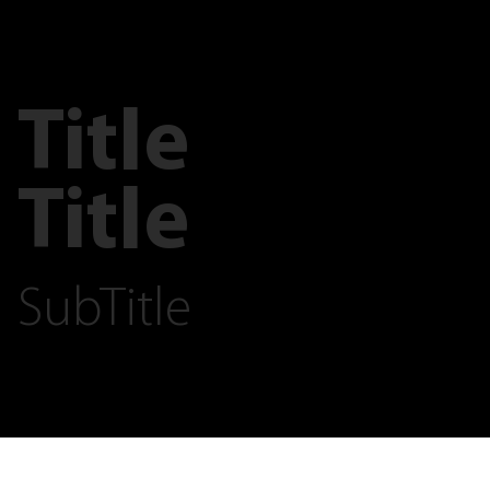
Title
Title
SubTitle