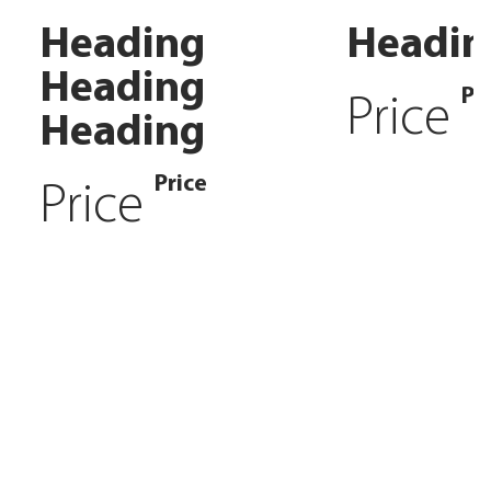
Heading
Headin
Heading
Pr
Price
Heading
Price
Price