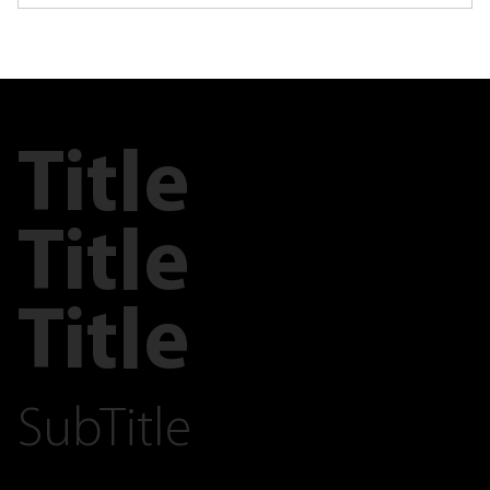
Title
Title
Title
SubTitle