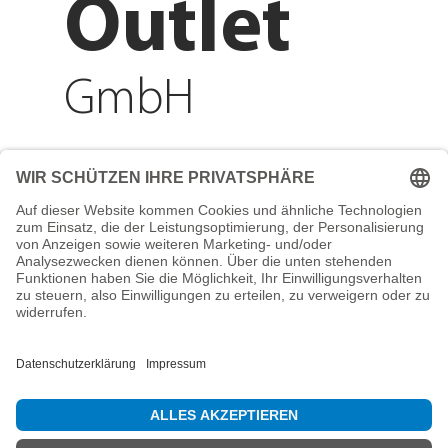
Outlet
GmbH
Adresse
Reichenberger Str. 1
84130 Dingolfing
Telefon
+49 8731 31913200
E-Mail
info@mountain-sports-