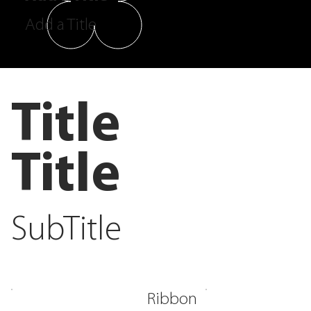
Add a Title
Title
Title
SubTitle
Ribbon