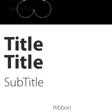
Add a Title
Title
Title
SubTitle
Ribbon