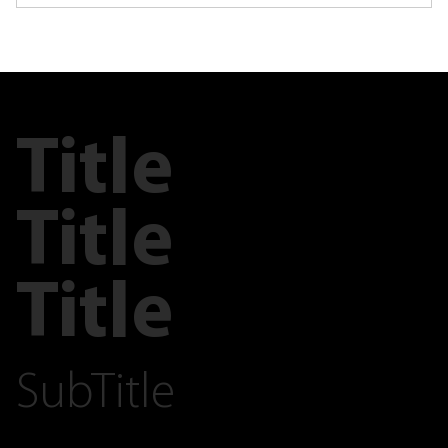
Title
Title
Title
SubTitle