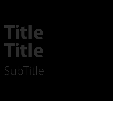
Title
Title
SubTitle