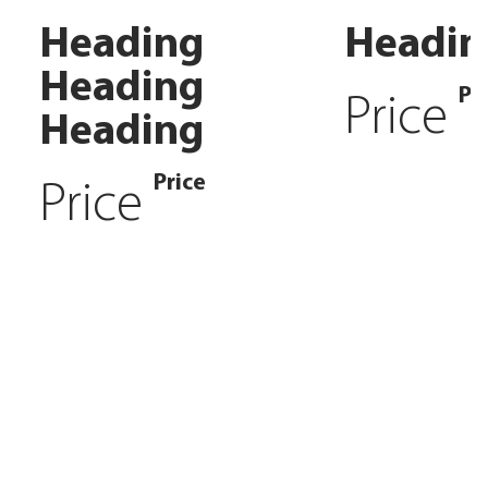
Heading
Headin
Heading
Pr
Price
Heading
Price
Price