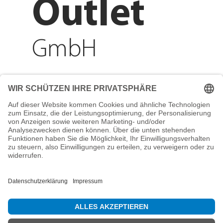
Outlet
GmbH
Adresse
Reichenberger Str. 1
84130 Dingolfing
Telefon
+49 8731 31913200
E-Mail
info@mountain-sports-