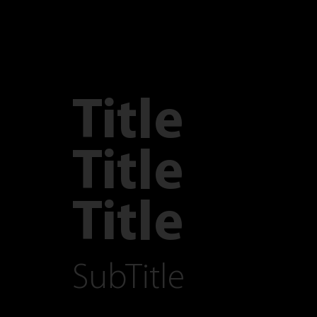
Title
Title
Title
SubTitle