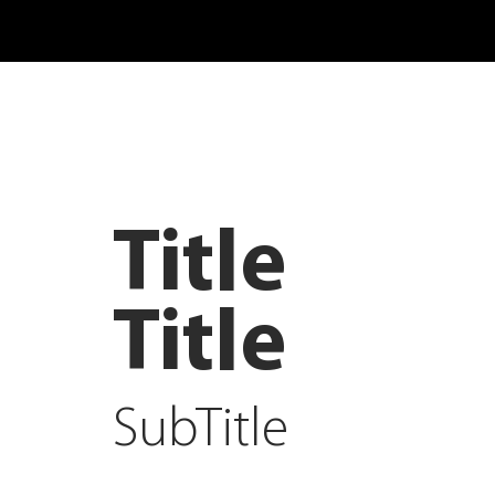
Title
Title
SubTitle