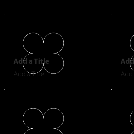
Add a Title
Add 
Add a Title
Add 