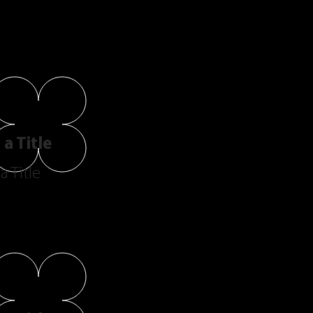
a Title
a Title