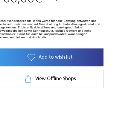
ieser Wanderfleece für Herren wurde für hohe Leistung entworfen und
ombiniert Stretchmaterial mit Mesh-Lüftung für hohe Atmungsaktivität und
ragekomfort. Er bietet flexible Wärme und uneingeschränkte
ewegungsfreiheit sowie Sonnenschutz, leichtes Gewicht und hohe
elastbarkeit. Damit Sie auch bei anspruchsvollen Wanderungen
onzentriert bleiben und durchhalten!
Add to wish list
View Offline Shops