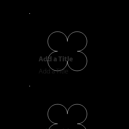
Add a Title
Add a Title