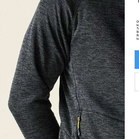
D
k
T
B
B
k