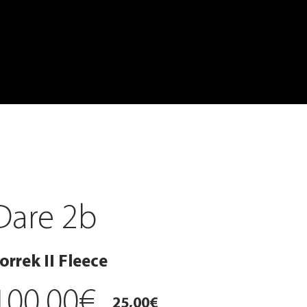
Dare 2b
orrek II Fleece
100,00€
25,00€