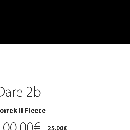
Dare 2b
orrek II Fleece
100,00€
25,00€