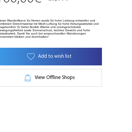
ieser Wanderfleece für Herren wurde für hohe Leistung entworfen und
ombiniert Stretchmaterial mit Mesh-Lüftung für hohe Atmungsaktivität und
ragekomfort. Er bietet flexible Wärme und uneingeschränkte
ewegungsfreiheit sowie Sonnenschutz, leichtes Gewicht und hohe
elastbarkeit. Damit Sie auch bei anspruchsvollen Wanderungen
onzentriert bleiben und durchhalten!
Add to wish list
View Offline Shops