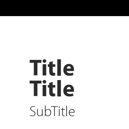
Title
Title
SubTitle