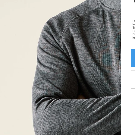
D
k
T
B
B
k