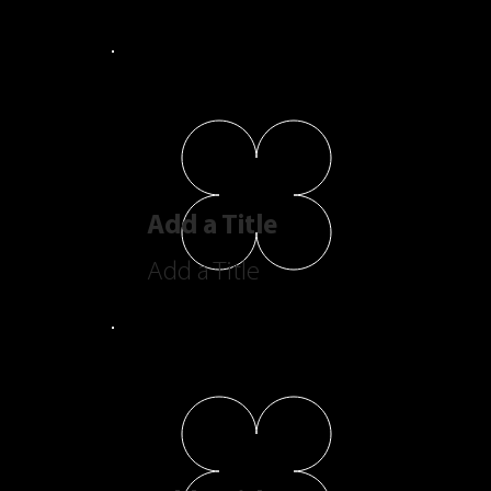
Add a Title
Add a Title