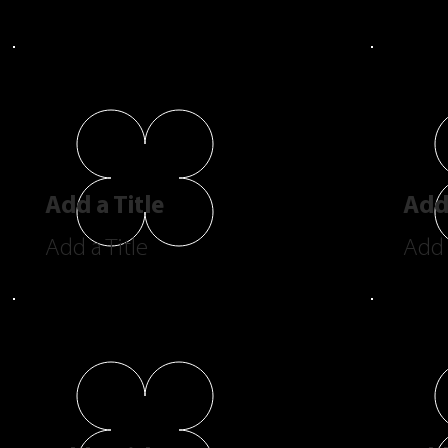
Add a Title
Add 
Add a Title
Add 