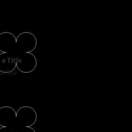
a Title
a Title