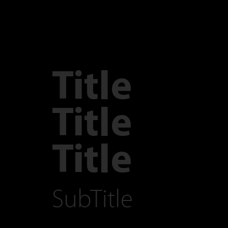
Title
Title
Title
SubTitle