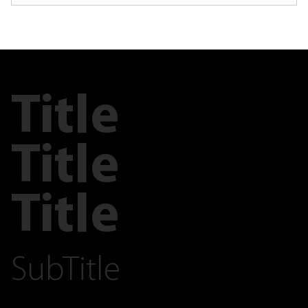
Title
Title
Title
SubTitle