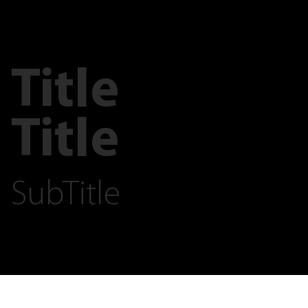
Title
Title
SubTitle