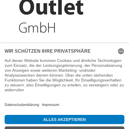
Outlet
GmbH
Adresse
Reichenberger Str. 1
84130 Dingolfing
Telefon
+49 8731 31913200
E-Mail
info@mountain-sports-