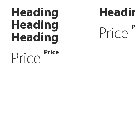
Heading
Headin
Heading
Pr
Price
Heading
Price
Price