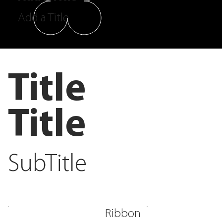
Add a Title
Title
Title
SubTitle
Ribbon