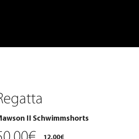
Regatta
awson II Schwimmshorts
50,00€
12,00€