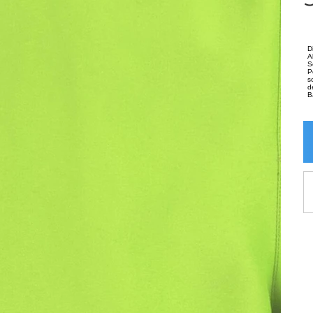
D
A
S
P
s
d
B