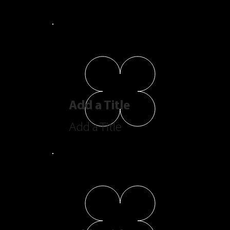
Add a Title
Add a Title