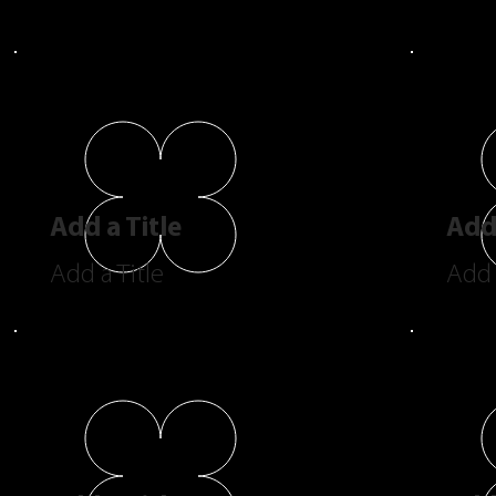
Add a Title
Add 
Add a Title
Add 