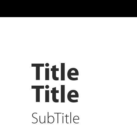
Title
Title
SubTitle