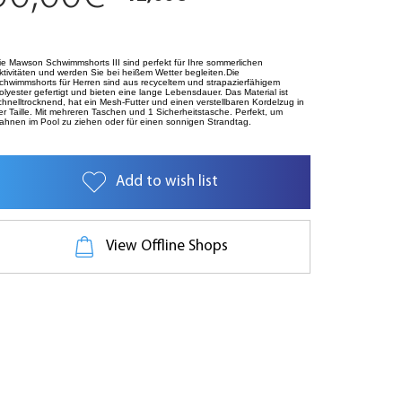
ie Mawson Schwimmshorts III sind perfekt für Ihre sommerlichen
ktivitäten und werden Sie bei heißem Wetter begleiten.Die
chwimmshorts für Herren sind aus recyceltem und strapazierfähigem
olyester gefertigt und bieten eine lange Lebensdauer. Das Material ist
chnelltrocknend, hat ein Mesh-Futter und einen verstellbaren Kordelzug in
er Taille. Mit mehreren Taschen und 1 Sicherheitstasche. Perfekt, um
ahnen im Pool zu ziehen oder für einen sonnigen Strandtag.
Add to wish list
View Offline Shops