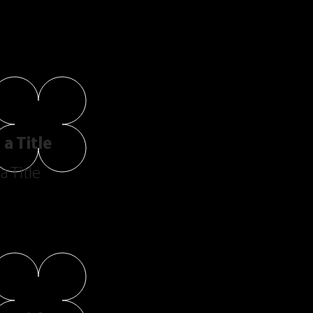
a Title
a Title