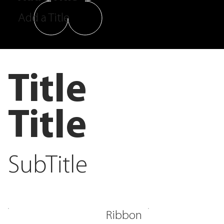
Add a Title
Title
Title
SubTitle
Ribbon