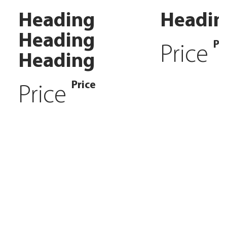
Heading
Headin
Heading
Pr
Price
Heading
Price
Price