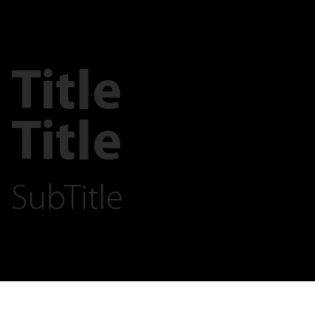
Title
Title
SubTitle