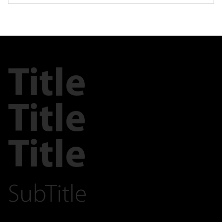
Title
Title
Title
SubTitle