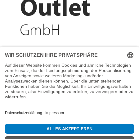
Outlet
GmbH
Adresse
Reichenberger Str. 1
84130 Dingolfing
Telefon
+49 8731 31913200
E-Mail
info@mountain-sports-