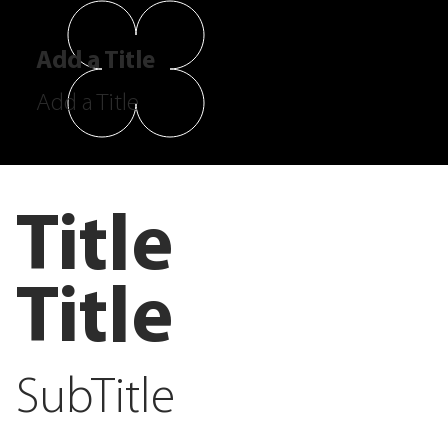
Add a Title
Add a Title
Title
Title
SubTitle