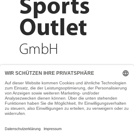
Sports
Outlet
GmbH
Adresse
Reichenberger Str. 1
84130 Dingolfing
Telefon
+49 8731 31913200