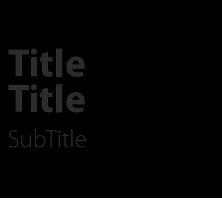
Title
Title
SubTitle