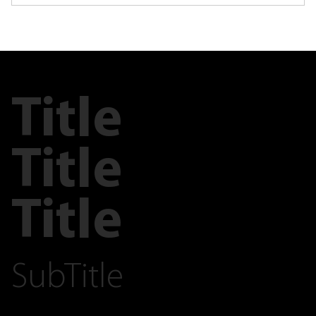
Title
Title
Title
SubTitle