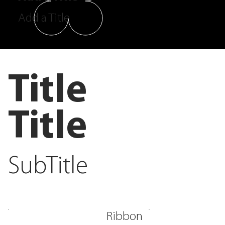
Add a Title
Title
Title
SubTitle
Ribbon