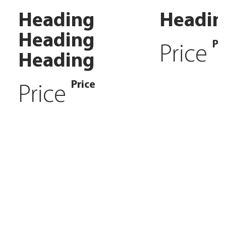
Heading
Headin
Heading
Pr
Price
Heading
Price
Price