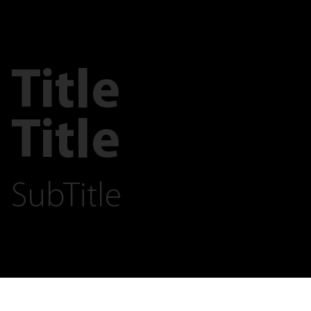
Title
Title
SubTitle