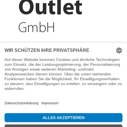
Outlet
GmbH
Adresse
Reichenberger Str. 1
84130 Dingolfing
Telefon
+49 8731 31913200
E-Mail
info@mountain-sports-