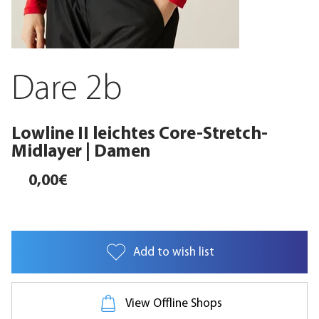
Dare 2b
Lowline II leichtes Core-Stretch-
Midlayer | Damen
0,00€
Add to wish list
Das Lowline II leichte Core-Stretch-Sweatshirt. Ein Midlayer zum Überziehen aus
recyceltem, mittelschwerem Gewebe. Warm und leicht, dehnbar und schnell trocknend.
Mit einem halblangen Reißverschluss, der es bei Bedarf luftiger macht.
View Offline Shops