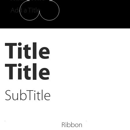
Add a Title
Title
Title
SubTitle
Ribbon