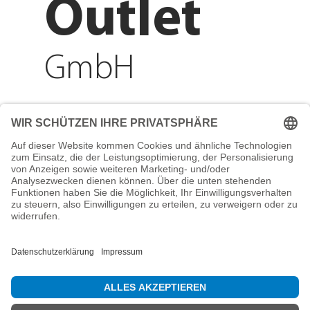
Outlet
GmbH
Adresse
Reichenberger Str. 1
84130 Dingolfing
Telefon
+49 8731 31913200
E-Mail
info@mountain-sports-