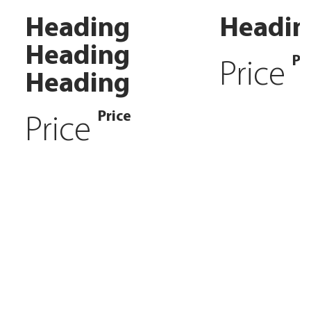
Heading
Headin
Heading
Pr
Price
Heading
Price
Price