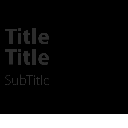
Title
Title
SubTitle