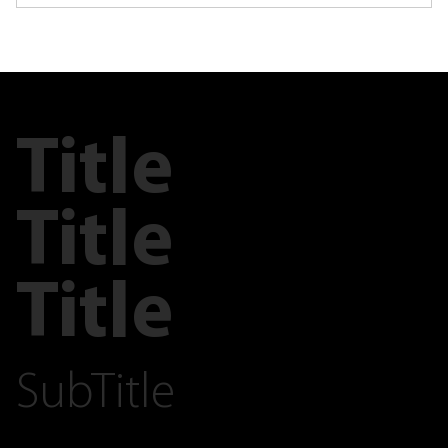
Title
Title
Title
SubTitle