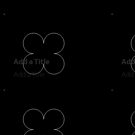
Add a Title
Add 
Add a Title
Add 