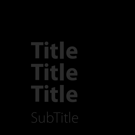
Title
Title
Title
SubTitle