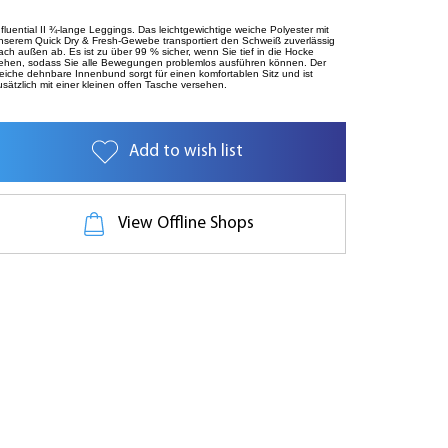
nfluential II ¾-lange Leggings. Das leichtgewichtige weiche Polyester mit
nserem Quick Dry & Fresh-Gewebe transportiert den Schweiß zuverlässig
ach außen ab. Es ist zu über 99 % sicher, wenn Sie tief in die Hocke
ehen, sodass Sie alle Bewegungen problemlos ausführen können. Der
eiche dehnbare Innenbund sorgt für einen komfortablen Sitz und ist
usätzlich mit einer kleinen offen Tasche versehen.
Add to wish list
View Offline Shops