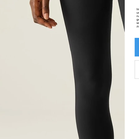
I
u
n
g
w
z