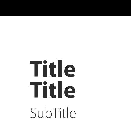
Title
Title
SubTitle