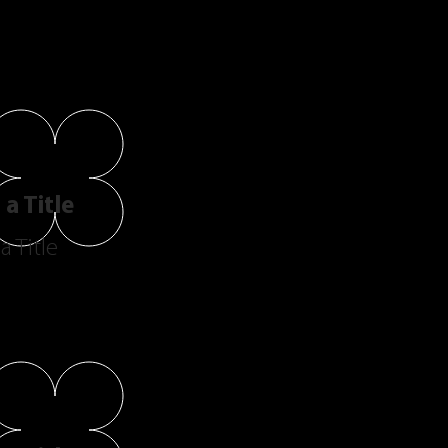
a Title
a Title