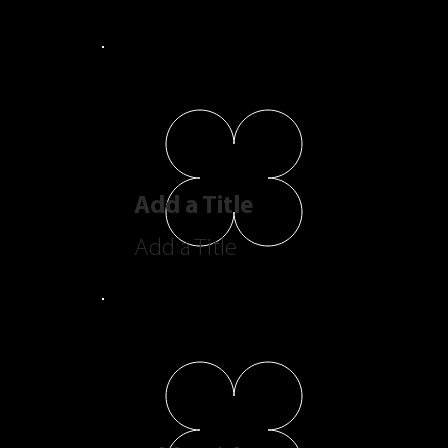
Add a Title
Add a Title