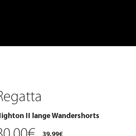
Regatta
ighton II lange Wandershorts
80,00€
39,99€