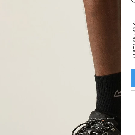
B
O
a
b
d
s
d
a
S
s
l
s