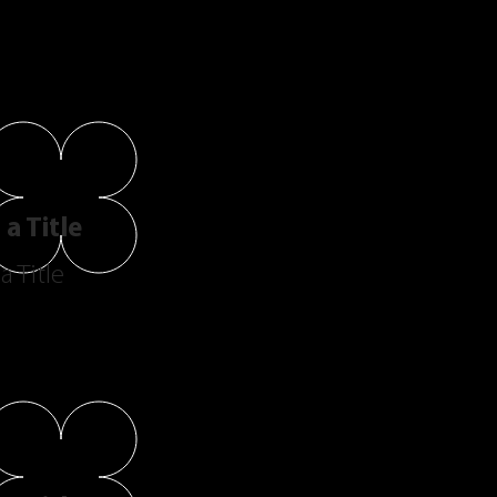
a Title
a Title