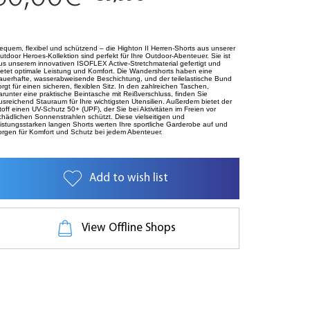
equem, flexibel und schützend – die Highton II Herren-Shorts aus unserer
utdoor Heroes-Kollektion sind perfekt für Ihre Outdoor-Abenteuer. Sie ist
us unserem innovativen ISOFLEX Active-Stretchmaterial gefertigt und
ietet optimale Leistung und Komfort. Die Wandershorts haben eine
auerhafte, wasserabweisende Beschichtung, und der teilelastische Bund
orgt für einen sicheren, flexiblen Sitz. In den zahlreichen Taschen,
arunter eine praktische Beintasche mit Reißverschluss, finden Sie
usreichend Stauraum für Ihre wichtigsten Utensilien. Außerdem bietet der
toff einen UV-Schutz 50+ (UPF), der Sie bei Aktivitäten im Freien vor
chädlichen Sonnenstrahlen schützt. Diese vielseitigen und
eistungsstarken langen Shorts werten Ihre sportliche Garderobe auf und
orgen für Komfort und Schutz bei jedem Abenteuer.
Add to wish list
View Offline Shops