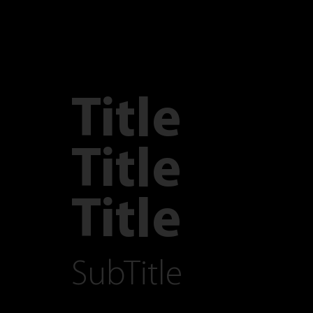
Title
Title
Title
SubTitle