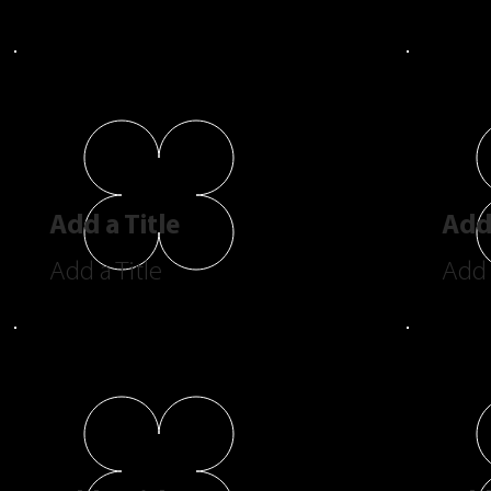
Add a Title
Add 
Add a Title
Add 