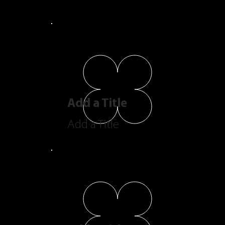
Add a Title
Add a Title