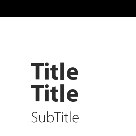
Title
Title
SubTitle