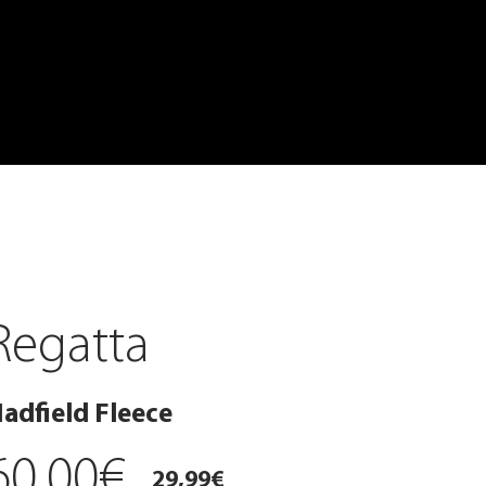
Regatta
adfield Fleece
60,00€
29,99€