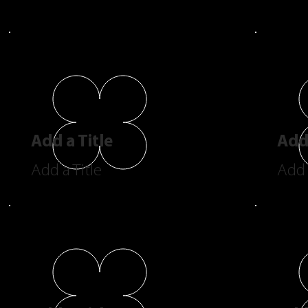
Add a Title
Add 
Add a Title
Add 