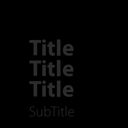
Title
Title
Title
SubTitle