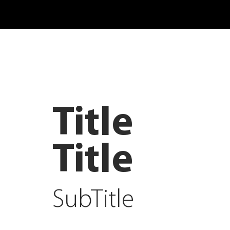
Title
Title
SubTitle