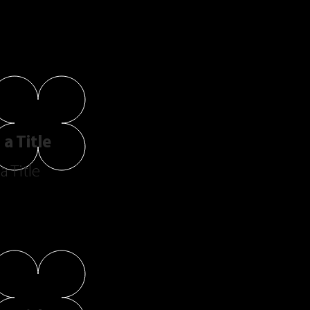
a Title
a Title