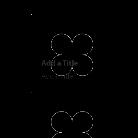
Add a Title
Add a Title