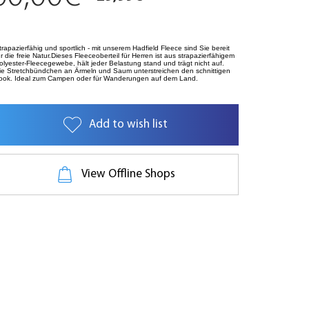
trapazierfähig und sportlich - mit unserem Hadfield Fleece sind Sie bereit
ür die freie Natur.Dieses Fleeceoberteil für Herren ist aus strapazierfähigem
olyester-Fleecegewebe, hält jeder Belastung stand und trägt nicht auf.
ie Stretchbündchen an Ärmeln und Saum unterstreichen den schnittigen
ook. Ideal zum Campen oder für Wanderungen auf dem Land.
Add to wish list
View Offline Shops