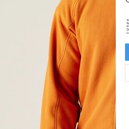
S
f
P
D
L