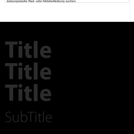
leistungsstarke Rad- oder Aktivbekleidung suchen.
Title
Title
Title
SubTitle