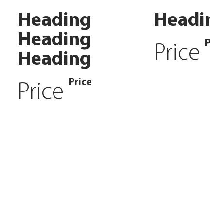
Heading
Headin
Heading
Pr
Price
Heading
Price
Price