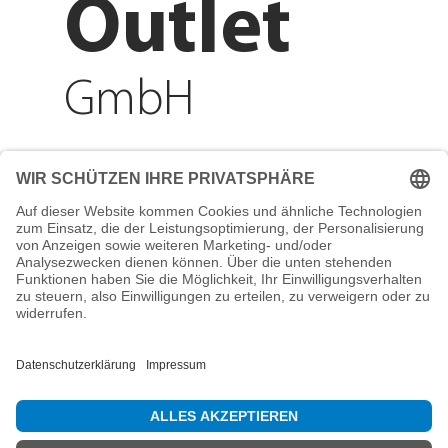
Outlet
GmbH
Adresse
Reichenberger Str. 1
84130 Dingolfing
Telefon
+49 8731 31913200
E-Mail
info@mountain-sports-