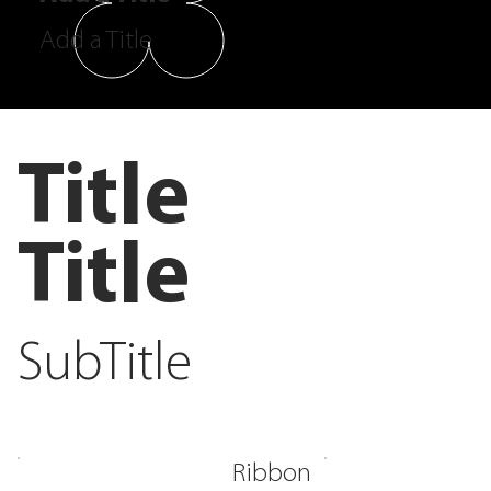
Add a Title
Title
Title
SubTitle
Ribbon