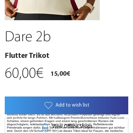
Dare 2b
Flutter Trikot
60,00€
15,00€
Add to wish list
Damen Flutter Trikot. Dieses Damen-Radtrikot aus Quick-Dry & Fresh-Gewebe wurde
für maximale Performance entwickelt. Es leitet Schweiß ab, trocknet schnell und wehrt
auf Weise geruchsverursachende Bakterien ab. So bleiben Sie beim Radfahren oder
Workout immer frisch. Es ist aus leichtem, recyceltem Polyester gefertigt und eignet
sich perfekt für lange Fahrten. Mit halblangem Frontreißverschluss inklusive Auto-Lock-
Schieber, einem geformten Kragen und einem lang geschnittenen Rücken mit
abgeschrägtem, teilelastischem Saum für zusätzlichen Schutz. Reflektierende
View Offline Shops
Printdetails sorgen dafür, dass Sie auch bei schlechten Lichtverhältnissen gut sichtbar
sind. Durch den UV-Schutz (UPF 50+) ist dieses Trikot ideal für Frauen, die modische,