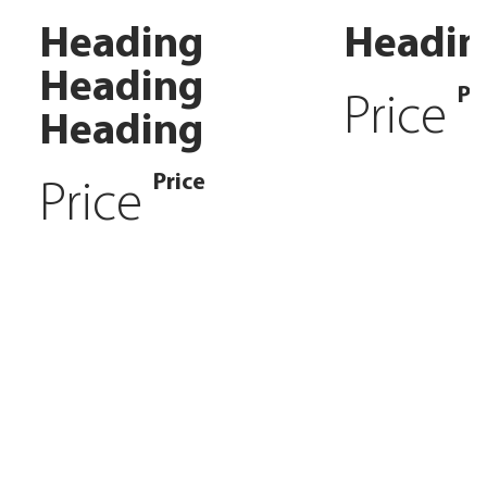
Heading
Headin
Heading
Pr
Price
Heading
Price
Price