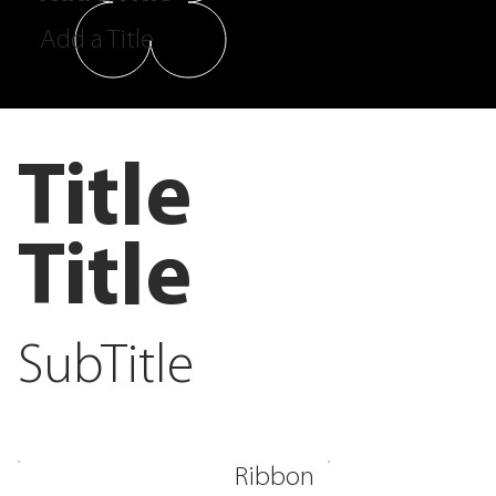
Add a Title
Title
Title
SubTitle
Ribbon