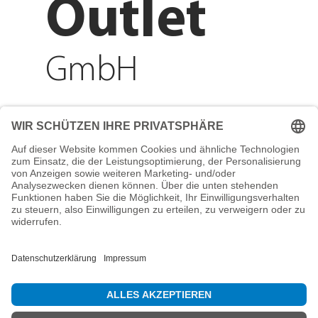
Outlet
GmbH
Adresse
Reichenberger Str. 1
84130 Dingolfing
Telefon
+49 8731 31913200
E-Mail
info@mountain-sports-