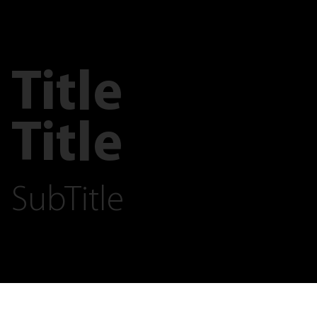
Title
Title
SubTitle