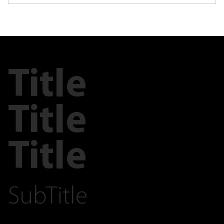
Title
Title
Title
SubTitle