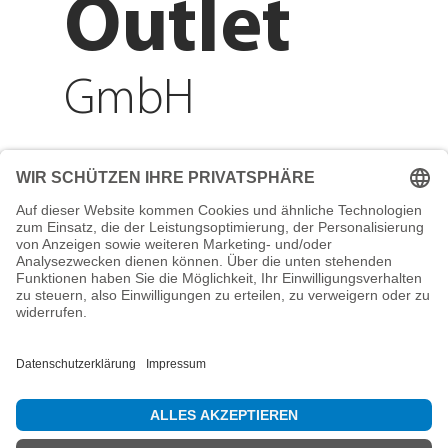
Outlet
GmbH
Adresse
Reichenberger Str. 1
84130 Dingolfing
Telefon
+49 8731 31913200
E-Mail
info@mountain-sports-