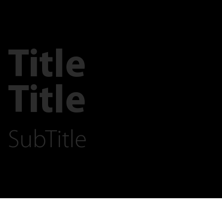
Title
Title
SubTitle