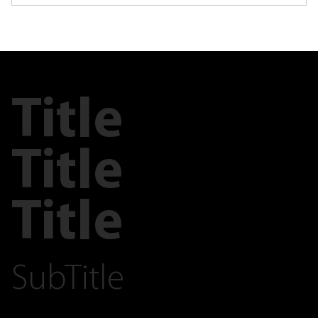
Title
Title
Title
SubTitle