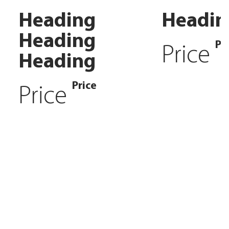
Heading
Headin
Heading
Pr
Price
Heading
Price
Price