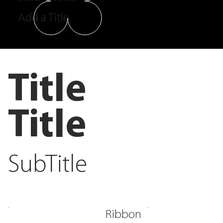
Add a Title
Title
Title
SubTitle
Ribbon