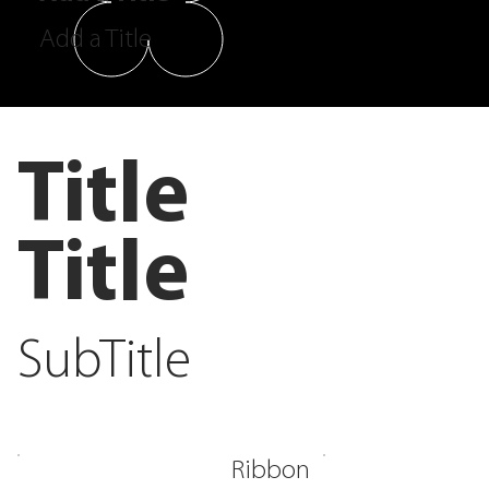
Add a Title
Title
Title
SubTitle
Ribbon