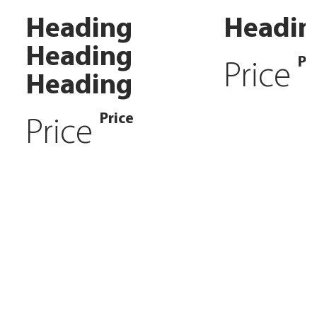
Heading
Headin
Heading
Pr
Price
Heading
Price
Price