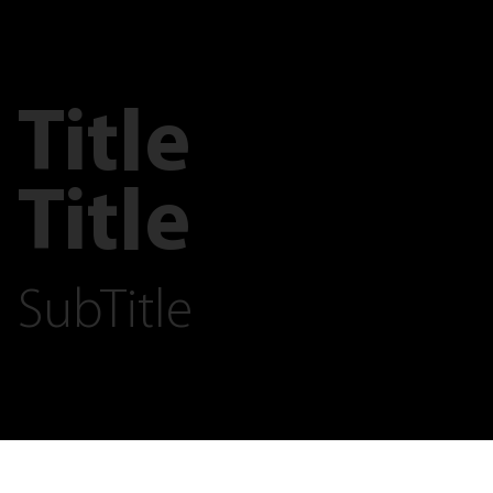
Title
Title
SubTitle