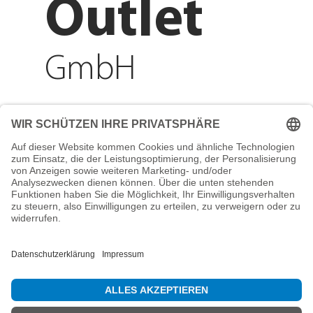
Outlet
GmbH
Adresse
Reichenberger Str. 1
84130 Dingolfing
Telefon
+49 8731 31913200
E-Mail
info@mountain-sports-