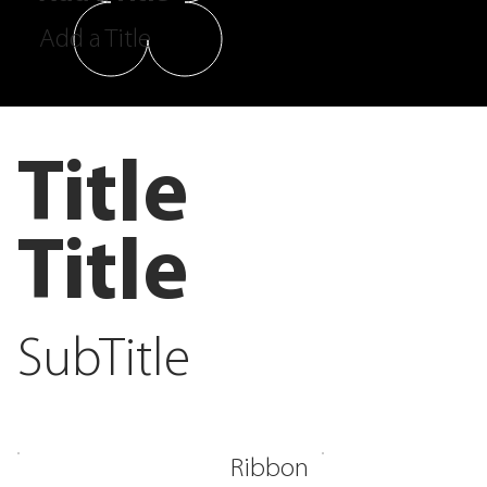
Add a Title
Title
Title
SubTitle
Ribbon