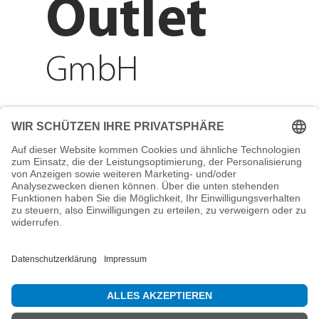
Outlet
GmbH
Adresse
Reichenberger Str. 1
84130 Dingolfing
Telefon
+49 8731 31913200
E-Mail
info@mountain-sports-