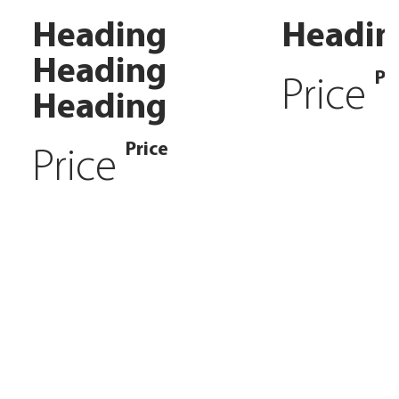
Heading
Headin
Heading
Pr
Price
Heading
Price
Price