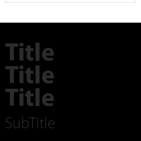
Title
Title
Title
SubTitle