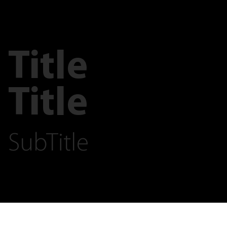
Title
Title
SubTitle