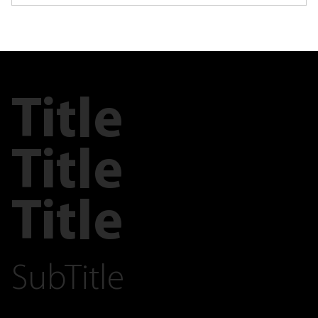
Title
Title
Title
SubTitle