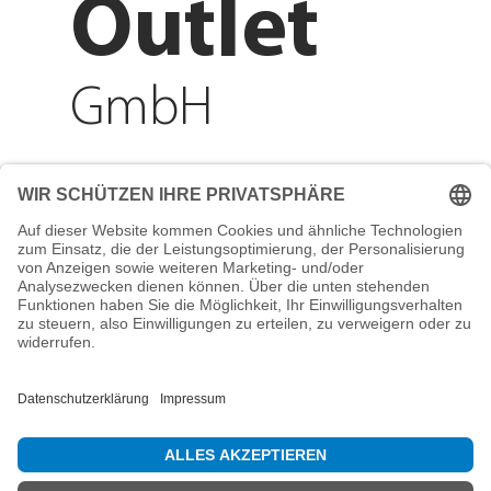
Outlet
GmbH
Adresse
Reichenberger Str. 1
84130 Dingolfing
Telefon
+49 8731 31913200
E-Mail
info@mountain-sports-