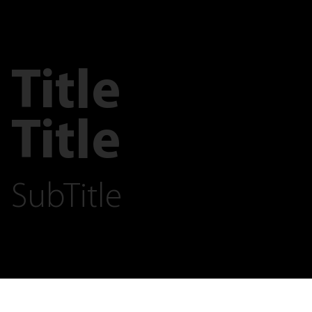
Title
Title
SubTitle