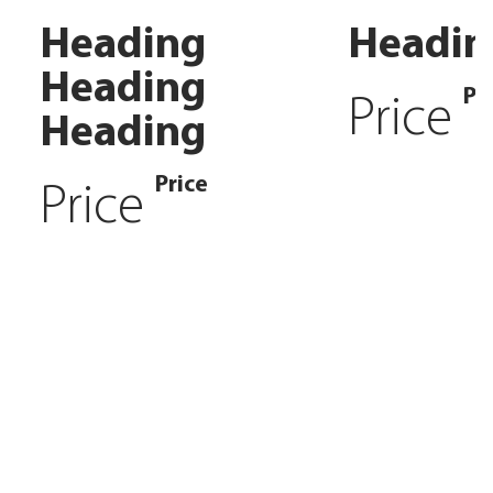
Heading
Headin
Heading
Pr
Price
Heading
Price
Price