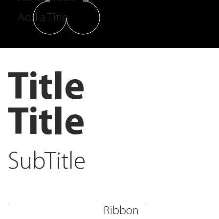
Add a Title
Title
Title
SubTitle
Ribbon