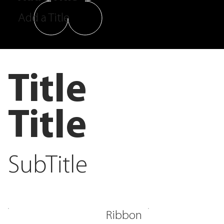
Add a Title
Title
Title
SubTitle
Ribbon