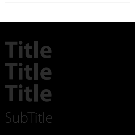
Title
Title
Title
SubTitle