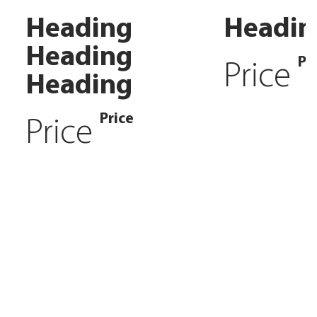
Heading
Headin
Heading
Pr
Price
Heading
Price
Price