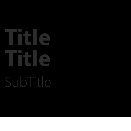
Title
Title
SubTitle