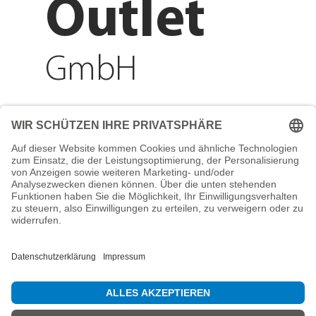
Outlet
GmbH
Adresse
Reichenberger Str. 1
84130 Dingolfing
Telefon
+49 8731 31913200
E-Mail
info@mountain-sports-