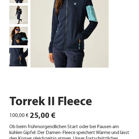
Torrek II Fleece
Ursprünglicher
Angebotspreis
25,00 €
100,00 €
Preis
Ob beim frühmorgendlichen Start oder bei Pausen am
kühlen Gipfel: Der Damen-Fleece speichert Wärme und lässt
den Körper gleichzeitig atmen. Unser fortschrittliches