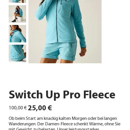
Switch Up Pro Fleece
Ursprünglicher
Angebotspreis
25,00 €
100,00 €
Preis
Ob beim Start am knackig kalten Morgen oder bei langen
Wanderungen: Der Damen-Fleece schenkt Wärme, ohne Sie
mit Gewicht zu belasten. Unser leistungsstarkes