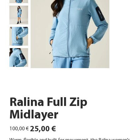
Ralina Full Zip
Midlayer
Ursprünglicher
Angebotspreis
25,00 €
100,00 €
Preis