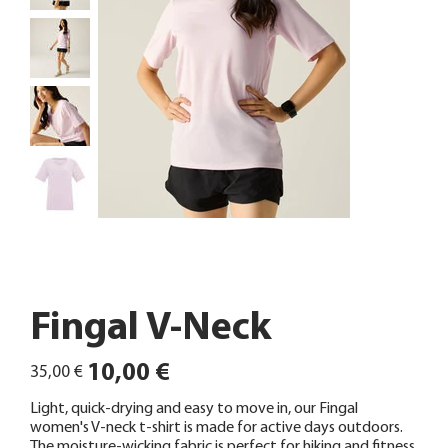
Fingal V-Neck
Ursprünglicher
Angebotspreis
10,00 €
35,00 €
Preis
Light, quick-drying and easy to move in, our Fingal
women's V-neck t-shirt is made for active days outdoors.
The moisture-wicking fabric is perfect for hiking and fitness.