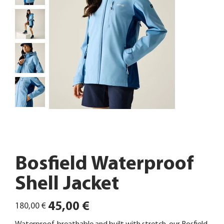
Bosfield Waterproof
Shell Jacket
Ursprünglicher
Angebotspreis
45,00 €
180,00 €
Preis