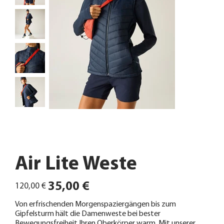
Air Lite Weste
Ursprünglicher
Angebotspreis
35,00 €
120,00 €
Preis
Von erfrischenden Morgenspaziergängen bis zum
Gipfelsturm hält die Damenweste bei bester
Bewegungsfreiheit Ihren Oberkörper warm. Mit unserer