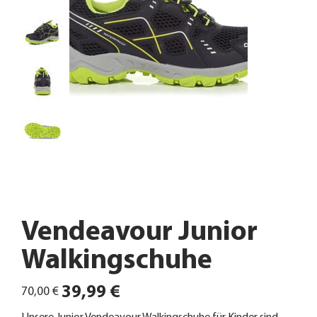
Vendeavour Junior
Walkingschuhe
Ursprünglicher
Angebotspreis
39,99 €
70,00 €
Preis