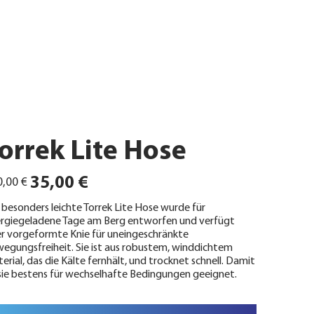
orrek Lite Hose
ünglicher
Angebotspreis
35,00 €
,00 €
 besonders leichte Torrek Lite Hose wurde für
rgiegeladene Tage am Berg entworfen und verfügt
r vorgeformte Knie für uneingeschränkte
egungsfreiheit. Sie ist aus robustem, winddichtem
erial, das die Kälte fernhält, und trocknet schnell. Damit
 sie bestens für wechselhafte Bedingungen geeignet.