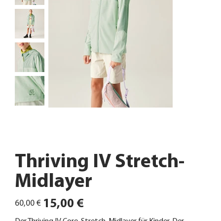
Thriving IV Stretch-
Midlayer
Ursprünglicher
Angebotspreis
15,00 €
60,00 €
Preis