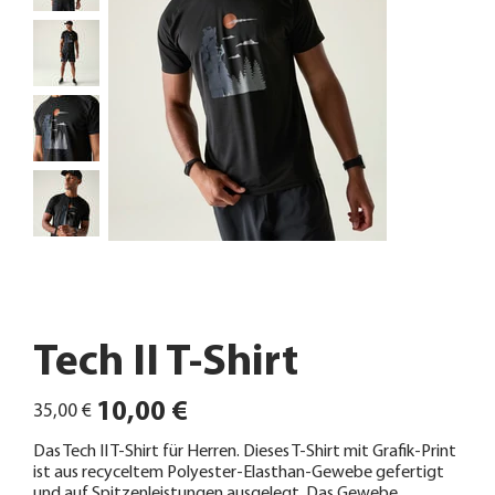
Tech II T-Shirt
Ursprünglicher
Angebotspreis
10,00 €
35,00 €
Preis
Das Tech II T-Shirt für Herren. Dieses T-Shirt mit Grafik-Print
ist aus recyceltem Polyester-Elasthan-Gewebe gefertigt
und auf Spitzenleistungen ausgelegt. Das Gewebe