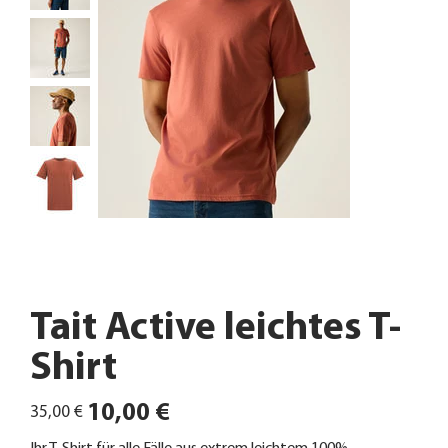
Tait Active leichtes T-
Shirt
Ursprünglicher
Angebotspreis
10,00 €
35,00 €
Preis