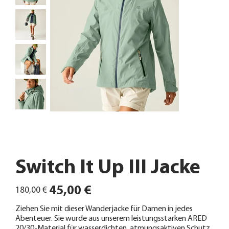
Switch It Up III Jacke
Ursprünglicher
Angebotspreis
45,00 €
180,00 €
Preis
Ziehen Sie mit dieser Wanderjacke für Damen in jedes
Abenteuer. Sie wurde aus unserem leistungsstarken ARED
20/30-Material für wasserdichten, atmungsaktiven Schutz