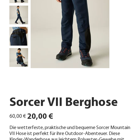
Sorcer VII Berghose
Ursprünglicher
Angebotspreis
20,00 €
60,00 €
Preis
Die wetterfeste, praktische und bequeme Sorcer Mountain
VII Hose ist perfekt für ihre Outdoor-Abenteuer. Diese
Kinder-Wanderhose aus leichtem Polyester-Gewebe mit