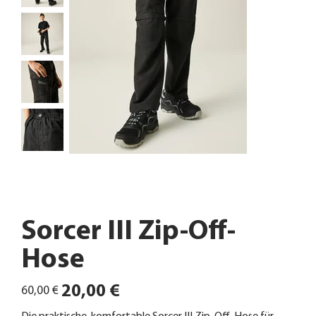
Sorcer III Zip-Off-
Hose
Ursprünglicher
Angebotspreis
20,00 €
60,00 €
Preis