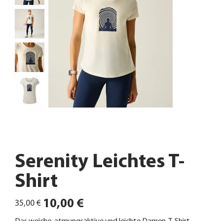
Serenity Leichtes T-
Shirt
Ursprünglicher
Angebotspreis
10,00 €
35,00 €
Preis