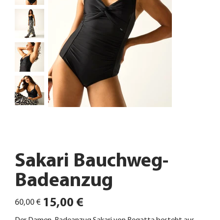
Sakari Bauchweg-
Badeanzug
Ursprünglicher
Angebotspreis
15,00 €
60,00 €
Preis