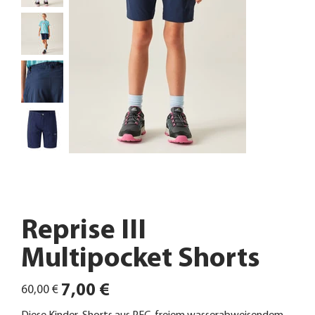
Reprise III
Multipocket Shorts
Ursprünglicher
Angebotspreis
7,00 €
60,00 €
Preis