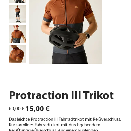
Protraction III Trikot
Ursprünglicher
Angebotspreis
15,00 €
60,00 €
Preis
Das leichte Protraction III Fahrradtrikot mit Reißverschluss.
Kurzärmliges Fahrradtrikot mit durchgehendem
Belüftungsreißverschluss. Aus einem kühlenden,