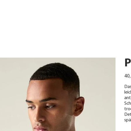
P
Urspr
40,
Preis
Das
lei
ant
Sch
tro
Det
spä